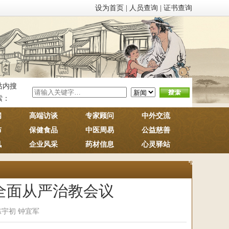
设为首页
|
人员查询
|
证书查询
站内搜
索：
闻
高端访谈
专家顾问
中外交流
布
保健食品
中医周易
公益慈善
讯
企业风采
药材信息
心灵驿站
度全面从严治教会议
宇初 钟宜军