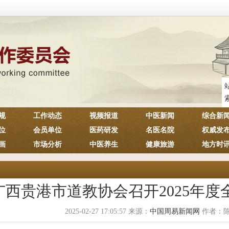
规
工作动态
视频报道
中医新闻
综合新
位
会员单位
医药研发
名医名院
权威发
画
市场分析
中医养生
健康旅游
地方时
广西贵港市道教协会召开2025年
2025-02-27 17:05:57 来源：
中国周易新闻网
作者：陈