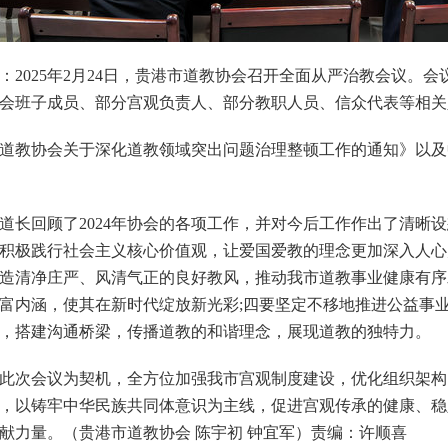
025年2月24日，贵港市道教协会召开全面从严治教会议。会
会班子成员、部分宫观负责人、部分教职人员、信众代表等相关
教协会关于深化道教领域突出问题治理整顿工作的通知》以及
回顾了2024年协会的各项工作，并对今后工作作出了清晰设
积极践行社会主义核心价值观，让爱国爱教的理念更加深入人心
造清净庄严、风清气正的良好教风，推动我市道教事业健康有序
富内涵，使其在新时代绽放新光彩;四要坚定不移地推进公益事业
，搭建沟通桥梁，传播道教的和谐理念，展现道教的独特力。
次会议为契机，全方位加强我市宫观制度建设，优化组织架构
，以铸牢中华民族共同体意识为主线，促进宫观传承的健康、稳
献力量。（贵港市道教协会 陈宇初 钟宜军）责编：许顺喜