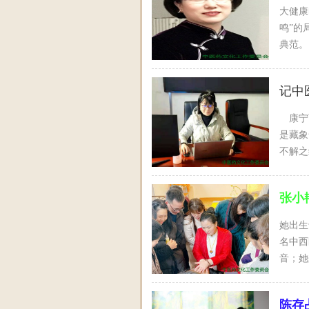
大健康
鸣”的
典范。
记中
康宁丽
是藏象
不解之
张小
她出生
名中西
音；她
怀着医
深圳湾
陈存