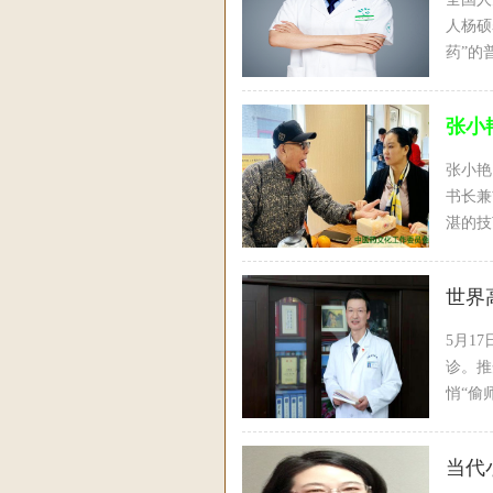
人杨硕
药”的
张小
张小艳
书长兼
湛的技
杂症患
世界
5月1
诊。推
悄“偷
当代