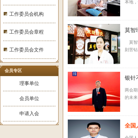
本地，
工作委员会机构
莫智
工作委员会章程
莫智珍
工作委员会文件
刻苦钻
会员专区
银针
理事单位
两会期
的未来
会员单位
申请入会
全国
全国人