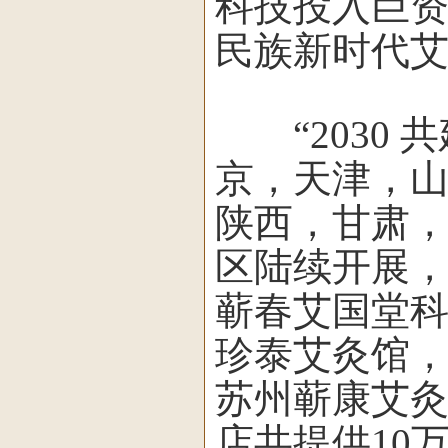
科技投入巨
民族新时代
“2030 
京，天津，
陕西，甘肃
区陆续开展
蕲春艾国堂
珍泰艾灸馆
苏州蕲康艾
店共提供10