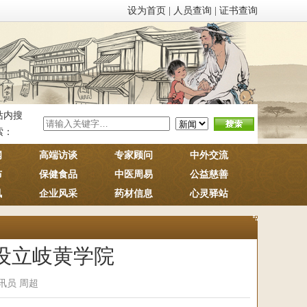
设为首页
|
人员查询
|
证书查询
站内搜
索：
闻
高端访谈
专家顾问
中外交流
布
保健食品
中医周易
公益慈善
讯
企业风采
药材信息
心灵驿站
设立岐黄学院
通讯员 周超