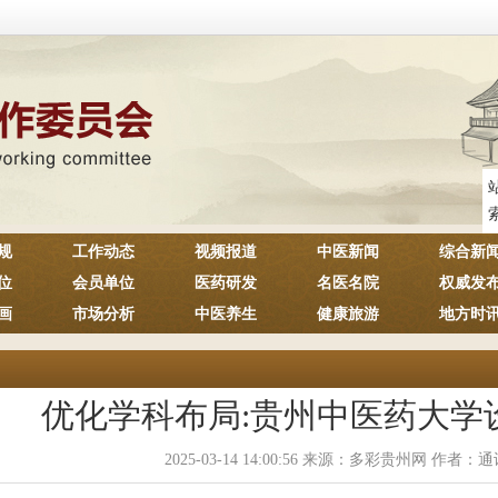
规
工作动态
视频报道
中医新闻
综合新
位
会员单位
医药研发
名医名院
权威发
画
市场分析
中医养生
健康旅游
地方时
优化学科布局:贵州中医药大学
2025-03-14 14:00:56 来源：多彩贵州网 作者：