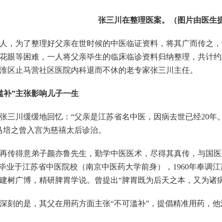
张三川在整理医案。（图片由医生
，为了整理好父亲在世时候的中医临证资料，将其广而传之，却
花眼等困难，一人将父亲毕生的临床临诊资料归纳整理，共计约
淮区止马营社区医院内科退而不休的老专家张三川主任。
补”主张影响儿子一生
川缓缓地回忆：“父亲是江苏省名中医，因病去世已经20年。
马培之曾入宫为慈禧太后诊治。
传得意弟子颜亦鲁先生，勤学中医医术，尽得其真传，与国医
后毕业于江苏省中医院校（南京中医药大学前身），1960年奉调
建树广博，精研脾胃学说。曾提出“脾胃既为后天之本，又为诸病
刻的是，其父在用药方面主张“不可滥补”，提倡精准用药，他