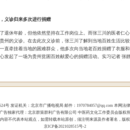
，义诊归来多次进行捐赠
休年龄，但他依然坚持在工作岗位上。而张三川的医者仁心，则
贵州的义诊。在去此次义诊前，张三川了解到当地百姓生活比较
一直牵挂着当地的困难群众，他多次向当地老百姓捐赠了衣服和
心发起了一场为贵州贫困百姓献爱心的捐赠活动。实习记者 张静
证机关：北京市广播电视局 邮件：1970784057@qq.com 本网法律顾问：杨涛
广告独家代理：北京群策群利广告有限公司 中医药文化工作委员会版权
内容不代表本站观点，如需转载本站原创，须注明来源及作者署名，版权
京ICP备2021028515号-2