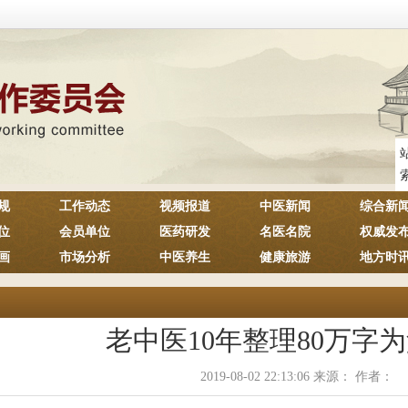
规
工作动态
视频报道
中医新闻
综合新
位
会员单位
医药研发
名医名院
权威发
画
市场分析
中医养生
健康旅游
地方时
老中医10年整理80万字
2019-08-02 22:13:06 来源： 作者：