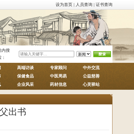
设为首页
|
人员查询
|
证书查询
站内搜
索：
闻
高端访谈
专家顾问
中外交流
布
保健食品
中医周易
公益慈善
讯
企业风采
药材信息
心灵驿站
为父出书