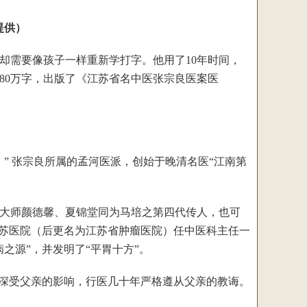
提供）
需要像孩子一样重新学打字。他用了10年时间，
80万字，出版了《江苏省名中医张宗良医案医
” 张宗良所属的孟河医派，创始于晚清名医“江南第
大师颜德馨、夏锦堂同为马培之第四代传人，也可
江苏医院（后更名为江苏省肿瘤医院）任中医科主任一
之源”，并发明了“平胃十方”。
深受父亲的影响，行医几十年严格遵从父亲的教诲。