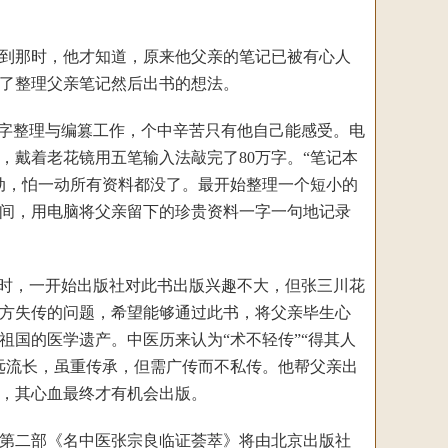
到那时，他才知道，原来他父亲的笔记已被有心人
了整理父亲笔记然后出书的想法。
字整理与编篡工作，个中辛苦只有他自己能感受。电
戴着老花镜用五笔输入法敲完了80万字。“笔记本
动，怕一动所有资料都没了。最开始整理一个短小的
间，用电脑将父亲留下的珍贵资料一字一句地记录
时，一开始出版社对此书出版兴趣不大，但张三川花
方失传的问题，希望能够通过此书，将父亲毕生心
国的医学遗产。中医历来认为“术不轻传”“得其人
远流长，虽重传承，但需广传而不私传。他帮父亲出
，其心血最终才有机会出版。
第二部《名中医张宗良临证荟萃》将由北京出版社