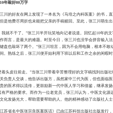
0年敲好80万字
三川的好友在网上发现了一本名为《马培之内科医案》的书，直
但是他费尽周折也未能把父亲的手稿赎回。至此，张三川萌生出
就不干了。”张三川半开玩笑地向记者说道。回忆起10年的文
作而言，是最大的难题。时至今日，张三川也没学会拼音输入法，
键盘也敲坏了两个。”张三川坦言，因为不会用电脑，根本不敢
间。熟练之后，张三川便开始利用下班以后和工作之余的闲暇时
着头皮往前走。”当张三川带着辛苦整理好的文字稿找到出版社
关负责人交谈，他告诉出版方，虽然家中三代为医，但也面临医
贵的医术得以流传，更鼓励新一代中医人学习和借鉴，继承发扬祖
其有严格的要求。而作为一位老党员，张三川认为，中医文化源
文化发扬光大，帮助需要帮助的人。他的精神感动了出版社人士
苏省名中医张宗良医案医话》已由江苏科技出版社出版发行，