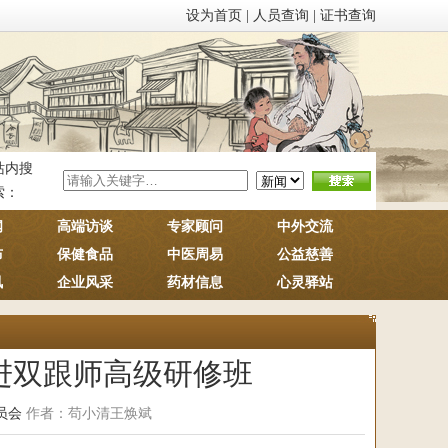
设为首页
|
人员查询
|
证书查询
站内搜
索：
闻
高端访谈
专家顾问
中外交流
布
保健食品
中医周易
公益慈善
讯
企业风采
药材信息
心灵驿站
进双跟师高级研修班
员会
作者：苟小清王焕斌