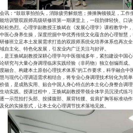
讯：“鼓鼓掌拍拍头，消除疲劳解烦悠；捶捶胸顿顿足，工作生
理技能培训暨双跟师高级研修班第一期课堂上，一段韵律轻快、口
轻松热烈。心理学副教授王焕斌在《发展心理学》课程教学中，
中医心身养生操，深度挖掘中华优秀传统文化蕴含的心理智慧，
研修班立足本土发展需求打造的双跟师系统化培养体系也再次全
域自主化、特色化发展，引发业内广泛关注与好评。
，是王焕斌副教授深耕心理学与中医领域多年，紧扣建设中国心
论研究与大量心身调理临床实践经验（非药物）独立创编而成。
度融合、构建本土原创心理技术体系”的工作要求，科学融合中
慧与现代心理调适需求相结合，将专业心身调理技术转化为简单
价值，是成熟实用、贴合中国人身心特点的本土化心身整合调理
生动实践。授课过程中，王焕斌副教授带领全体学员沉浸式练习
逐一示范拍打头部、按揉腹部、展背转腰、耸肩扩胸等标准动作
及化的实操形式，让本土化心理调节技术落地见效。