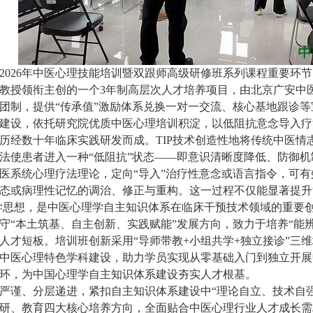
026年中医心理技能培训暨双跟师高级研修班系列课程重要环
教授领衔主创的一个3年制高层次人才培养项目，由北京广安中
师团制，提供“传承值”激励体系兑换一对一交流、核心基地跟诊
建设，依托研究院优质中医心理培训积淀，以低阻抗意念导入疗法
历经数十年临床实践研发而成。TIP技术创造性地将传统中医情
法使患者进入一种“低阻抗”状态——即意识清晰度降低、防御
医系统心理疗法理论，定向“导入”治疗性意念或语言指令，可
态或病理性记忆的调治、修正与重构。这一过程不仅能显著提升
哲学思想，是中医心理学自主知识体系在临床干预技术领域的重要
“本土筑基、自主创新、实践赋能”发展方向，致力于培养“能
人才短板。培训班创新采用“导师带教+小组共学+独立接诊”三
中医心理特色学科建设，助力学员实现从零基础入门到独立开展
环，为中国心理学自主知识体系建设夯实人才根基。
谨、分层递进，紧扣自主知识体系建设中“理论自立、技术自强
研、教育四大核心培养方向，全面贴合中医心理行业人才成长需