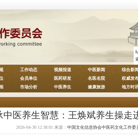
规
工作动态
视频报道
中医新闻
综合新
位
会员单位
医药研发
名医名院
权威发
画
市场分析
中医养生
健康旅游
地方时
承中医养生智慧：王焕斌养生操走
2026-04-30 12:38:01 来源：
中国文化信息协会中医药文化工作委