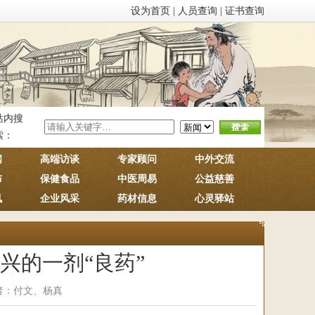
设为首页
|
人员查询
|
证书查询
站内搜
索：
闻
高端访谈
专家顾问
中外交流
布
保健食品
中医周易
公益慈善
讯
企业风采
药材信息
心灵驿站
兴的一剂“良药”
：记者：付文、杨真