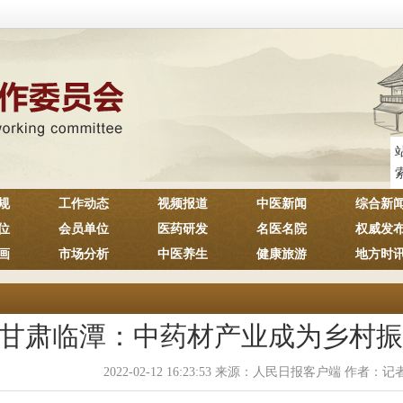
规
工作动态
视频报道
中医新闻
综合新
位
会员单位
医药研发
名医名院
权威发
画
市场分析
中医养生
健康旅游
地方时
甘肃临潭：中药材产业成为乡村振
2022-02-12 16:23:53 来源：人民日报客户端 作者