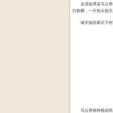
走进临潭县马云养殖
行晾晒，一片热火朝天
城关镇苏家庄子村民苏
马云养殖种植农民专