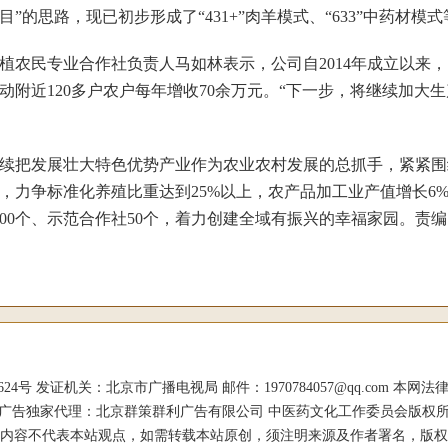
”的思路，现已初步形成了“431+”肉羊模式、“633”中药材
民专业合作社负责人马如林表示，公司自2014年成立以来，以
动附近120多户农户每年增收70余万元。“下一步，将继续加大
把发展壮大特色优势产业作为农业农村发展的总抓手，紧紧围
个，力争标准化养殖比重达到25%以上，农产品加工业产值增长6
100个、示范合作社50个，着力创建全域有振兴的幸福家园。责
证机关：北京市广播电视局 邮件：1970784057@qq.com 本网法律顾问：杨涛
广告独家代理：北京群策群利广告有限公司 中医药文化工作委员会版权
内容不代表本站观点，如需转载本站原创，须注明来源及作者署名，版权