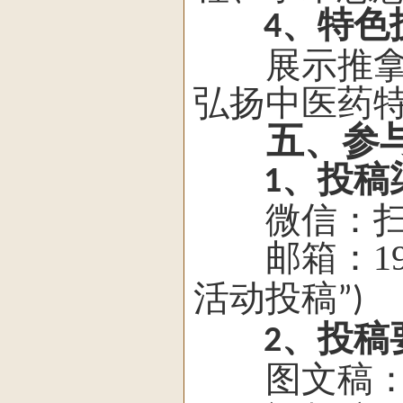
、特色
4
展示推拿、
弘扬中医药
五、参
、投稿
1
微信：扫描
邮箱：
1
活动投稿
”)
、投稿
2
图文稿：