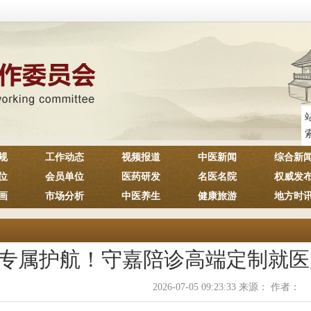
规
工作动态
视频报道
中医新闻
综合新
位
会员单位
医药研发
名医名院
权威发
画
市场分析
中医养生
健康旅游
地方时
专属护航！守嘉陪诊高端定制就医
2026-07-05 09:23:33 来源： 作者：