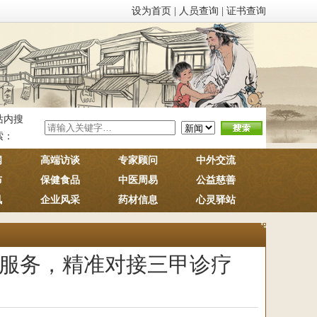
设为首页
|
人员查询
|
证书查询
站内搜
索：
闻
高端访谈
专家顾问
中外交流
布
保健食品
中医周易
公益慈善
讯
企业风采
药材信息
心灵驿站
服务，精准对接三甲诊疗