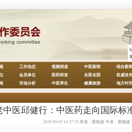
规
工作动态
视频报道
中医新闻
综合新
位
会员单位
医药研发
名医名院
权威发
画
市场分析
中医养生
健康旅游
地方时
老中医邱健行：中医药走向国际标
2019-09-03 14:37:33 来源：蔡敏婕 作者：蔡敏