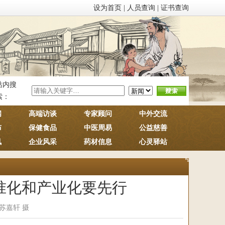
设为首页
|
人员查询
|
证书查询
站内搜
索：
闻
高端访谈
专家顾问
中外交流
布
保健食品
中医周易
公益慈善
讯
企业风采
药材信息
心灵驿站
准化和产业化要先行
婕 苏嘉轩 摄