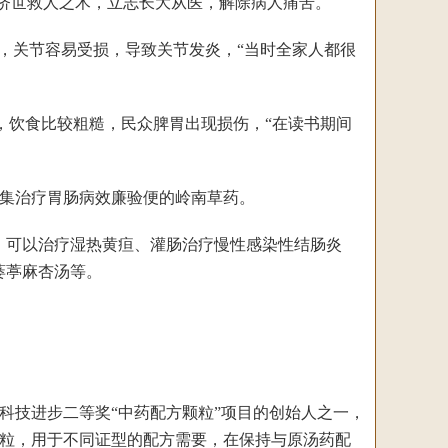
济世救人之术，立志长大从医，解除病人痛苦。
，关节容易受损，导致关节发炎，“当时全家人都很
饮食比较粗糙，民众脾胃出现损伤，“在读书期间
集治疗胃肠病效廉验便的岭南草药。
可以治疗湿热黄疸、灌肠治疗慢性感染性结肠炎
蒌葶麻杏汤等。
技进步二等奖“中药配方颗粒”项目的创始人之一，
粒，用于不同证型的配方需要，在保持与原汤药配