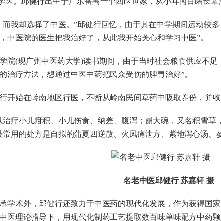
学医。邱健行出生于广东番禺一个西医世家，从小耳闻目睹长辈
我却选择了中医。”邱健行回忆，由于其在中学期间运动较多
，中医院的医生把我治好了，从此我开始关心和学习中医”。
(现广州中医药大学)读书期间，由于当时社会粮食供应不足，
的治疗方法，想通过中医中药把民众受伤的脾胃治好”。
开始在岭南地区行医，不断从岭南民间草药中吸取养份，并收
治疗小儿疳积、小儿伤食、纳差、腹泻；崩大碗，又名积雪草，
最常用的处方是自拟的蒲夏四逆散、火凤痛泄方、紫地泻心汤、
名老中医邱健行 苏嘉轩 摄
学术外，邱健行还致力于中医药的现代化发展，作为获得国家科
中医理论指导下，用现代化制药工艺提取数百味单味配方中药颗