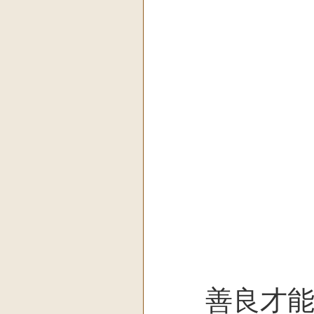
征
挥
心
喜
百
善良才能善