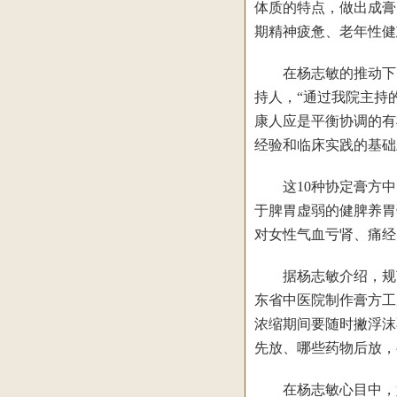
体质的特点，做出成膏
期精神疲惫、老年性健
在杨志敏的推动下，广
持人，“通过我院主持
康人应是平衡协调的有
经验和临床实践的基础
这10种协定膏方中，
于脾胃虚弱的健脾养胃
对女性气血亏肾、痛经
据杨志敏介绍，规范
东省中医院制作膏方工
浓缩期间要随时撇浮沫
先放、哪些药物后放，
在杨志敏心目中，好