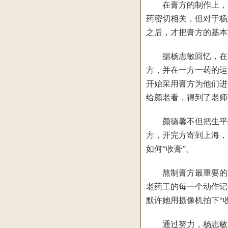
在膏方的制作上，颜德
药密切相关，但对于杨
之后，才把膏方的基本
据杨志敏回忆，在20
方，并在一方一药的运
开始采用膏方为他们进
给颜老看，得到了老师
颜德馨不但把生平绝学
方，开完方寄到上海，
如何“收膏”。
熬制膏方最重要的步骤
老药工的每一个动作记
默许她用摄像机拍下“
通过努力，杨志敏不