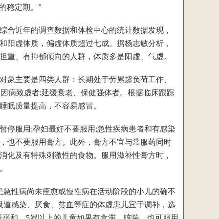
的稳定期。”
综合近年的调查数据和体检中心的统计数据发现，
和阳虚体质，偏虚体质超过七成。据杨志敏分析，
担重、有抑郁倾向的人群，体质多是阳虚、气虚。
对象主要是四类人群：长期处于劳累超负荷工作、
，因病致虚者;延缓衰老、保健强体者。根据临床跟踪
，睡眠质量提高，不容易感冒。
停服用;孕妇最好不要服用;急性疾病患者和有感染
，也不要服用膏方。此外，膏方不宜与常服药同时
易消化及有特殊刺激性的食物。服用滋补性膏方时，
。
急性病尚未痊愈或慢性病在活动阶段的小儿的确不
吸道感染、厌食、贫血等症的体虚患儿宜于调补，选
性质平和，5岁以上的儿童如果有食滞、咳喘，也可服用