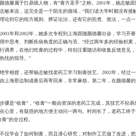
馨属于扛鼎级人物，有“膏方圣手”之称。2001年，杨志敏
志敏来说，这完全是一个陌生的领域，“我们读大学时都没有接
理论到它的组方规则、辨证论治，还有它的煎煮、熬法，一点一
01年和2002年，她多次专程到上海跟随颜德馨出诊，学习开
用中思考、判断疾病角度的正确与否。“经过两年多的经验积累，2
行调养，在他们吃膏的过程中，特别注重随访和收集反馈意见，
热忱的指导。”
相授，还帮杨志敏找老药工学习制膏技艺。2002年，经过一
由上海那边制成膏后再寄回来，非常麻烦。第二年，在颜德馨的
是“收膏”，“收膏”一般由资深的老药工完成，其技艺不轻易
在心里，有疑惑的地方便主动问一两句。时间长了，老药工终于
收膏”的全过程。
仅学会了如何制膏，而且潜心研究，对制作工艺做了改进，把