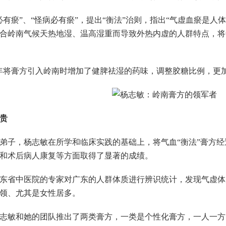
瘀”、“怪病必有瘀”，提出“衡法”治则，指出“气虚血瘀是人
合岭南气候天热地湿、温高湿重而导致外热内虚的人群特点，将
年将膏方引入岭南时增加了健脾祛湿的药味，调整胶糖比例，更
贵
子，杨志敏在所学和临床实践的基础上，将气血“衡法”膏方经
和术后病人康复等方面取得了显著的成绩。
中医院的专家对广东的人群体质进行辨识统计，发现气虚体质和痰湿
白领、尤其是女性居多。
敏和她的团队推出了两类膏方，一类是个性化膏方，一人一方，