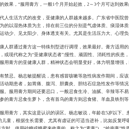
的效果，“服用膏方，一般1个月开始起效，2～3个月可达到效果
人生活方式的改变，亚健康的人群越来越多。广东省中医院曾
为的以湿热体质为主，排在前三位的分别是气虚体质、痰湿体质
运动少、见太阳少、身体透支有关。尤其是生活压力大、心理负
人群通过膏方这一特殊剂型进行调理，效果最好。膏方适用的
，或现代称之为“亚健康状态者”;慢性、顽固性、消耗性的疾患
季服用膏方的亚健康人群，精神状态会明显变好，体力明显增强
禁忌。杨志敏提醒说，患有感冒咳嗽等急性病发作期间，应该暂
活动期患者，如胃痛、腹泻、胆囊炎、胆结石症急性发作等情况
时服。服用膏方期间还要忌口，一般忌食生冷、油腻、辛辣等不
参的膏方忌食生萝卜，含有首乌的膏方则忌食猪、羊血及铁剂等
用膏方，其实这是认识的误区。杨志敏说，年龄在5岁以下、患
的儿童，根据生长需要、尤其有虚证的可适当进补，比如反复呼
膏方时，使用砂糖或蜂蜜来收膏的，称之为“素膏”)。“岭南膏”