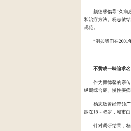
颜德馨倡导“久病必有
和治疗方法。杨志敏结
规范。
“例如我们在2001
不赞成一味追求名
作为颜德馨的亲传弟
经期综合症、慢性疾病
杨志敏曾经带领广东省
龄在18～45岁，城市
针对调研结果，杨志