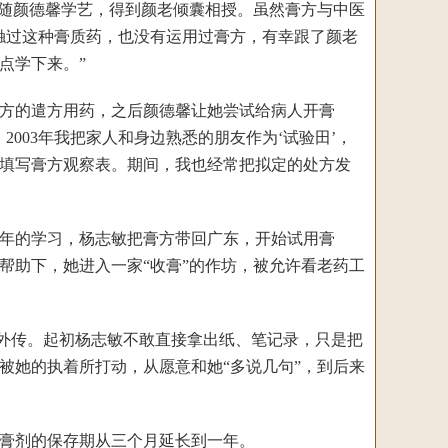
跟随颜德馨学艺，得到颜老倾囊相授。虽然膏方与中医
触过这种膏质药，也没有运用过膏方，有幸跟了颜老
点学下来。”
膏方的遣方用药，之后颜德馨让她尝试给病人开膏
003年我把家人和身边熟悉的朋友作为‘试验田’，
填写膏方观察表。期间，我也经常把拟定的处方发
年的学习，杨志敏把膏方带回广东，开始试用膏
帮助下，她进入一家“收膏”的作坊，被允许看老药工
外传。起初杨志敏不敢直接拿出纸、笔记录，只是把
被她的执着所打动，从愿意和她“多说几句”，到后来
膏剂的保存期从三个月延长到一年。