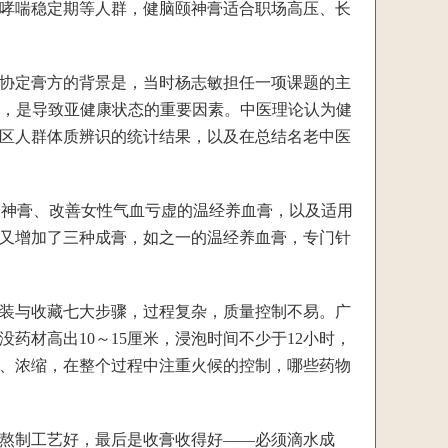
哮喘稳定期等人群，健脑颐神膏适合职场高压、长
协定膏方的背景是，当时杨志敏担任一项课题的主
系，是导致亚健康状态的重要因素。中医理论认为健
区人群体质辨识的统计结果，以及在总结名老中医
安神膏、改善女性气血亏虚的温经养血膏，以及适用
，又增加了三种成膏，如之一的温经养血膏，专门针
装与收藏七大步骤，过程复杂，质量控制不易。广
药材高出10～15厘米，浸泡时间不少于12小时，
、浓缩，在整个过程中注重火候的控制，哪些药物
熬制工艺好，最后是收膏收得好——必须滴水成