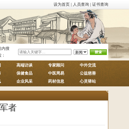
设为首页
|
人员查询
|
证书查询
站内搜
索：
闻
高端访谈
专家顾问
中外交流
布
保健食品
中医周易
公益慈善
讯
企业风采
药材信息
心灵驿站
军者