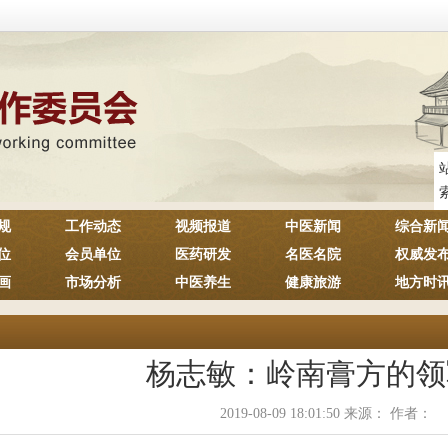
规
工作动态
视频报道
中医新闻
综合新
位
会员单位
医药研发
名医名院
权威发
画
市场分析
中医养生
健康旅游
地方时
杨志敏：岭南膏方的领
2019-08-09 18:01:50 来源： 作者：