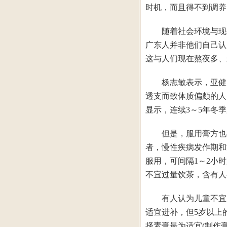
时机，而且得不到调养
随着社会环境与现代
广东人并非他们自己认
这与人们现在熬夜多、
杨志敏表示，亚健康
透支而致体质偏颇的人
显示，连续3～5年冬
但是，服用膏方也有
者，慢性疾病发作期和
服用，可间隔1～2小
不宜过量饮茶，含有人
有人认为儿童不宜服
适宜进补，但5岁以上
择素膏最为适宜(制作