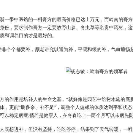
带中医馆的一料膏方的最高价格已达上万元，而岭南的膏方价格
身份，要求制作膏方一定要放野山参、冬虫草等名贵中药材，这
质和调养目的才是最好的。
非个个都要补，颜老讲究以通为补，平缓和缓的补，气血通畅起
的作用是培补人的生命之基，“就好像是园艺中给树木施的底肥
体，更能“删多余、补不足”，调整个人偏颇的体质达到平和状
可以稳定病症;倘若是健康人，在冬春吃上一两个月可以未病先
既想进补，但没有坚持，吃吃停停，结果到了天气转暖，一料