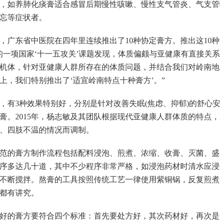
，如养肺化痰膏适合感冒后期慢性咳嗽、慢性支气管炎、气支管
忘等症状者。
东省中医院在四年里连续推出了10种协定膏方。推出这10种
的一项国家‘十一五攻关’课题发现，体质偏颇与亚健康有直接关
机体，针对亚健康人群所存在的体质问题，并结合我们对岭南地
上，我们特别推出了‘适宜岭南特点十种膏方’。”
有3种效果特别好，分别是针对改善失眠(焦虑、抑郁)的舒心
膏。2015年，杨志敏及其团队根据现代亚健康人群体质的特点
、四肢不温的情况而调制。
的膏方制作流程包括配料浸泡、煎煮、浓缩、收膏、灭菌、盛
序多达几十道，其中不少程序非常严格，如浸泡药材时清水应浸没
不断搅拌。熬膏的工具按照传统工艺一律使用紫铜锅，反复煎煮
都有讲究。
的膏方要符合四个标准：首先要处方好，其次药材好，再次是