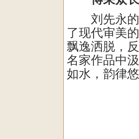
刘先永的书
了现代审美
飘逸洒脱，
名家作品中汲
如水，韵律悠