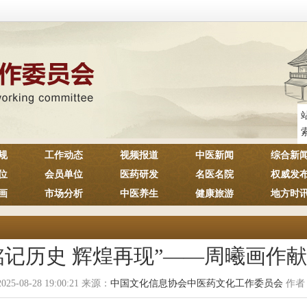
规
工作动态
视频报道
中医新闻
综合新
位
会员单位
医药研发
名医名院
权威发
画
市场分析
中医养生
健康旅游
地方时
铭记历史 辉煌再现”——周曦画作献
2025-08-28 19:00:21 来源：
中国文化信息协会中医药文化工作委员会
作者