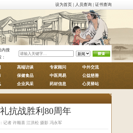
设为首页
|
人员查询
|
证书查询
站内搜
索：
闻
高端访谈
专家顾问
中外交流
布
保健食品
中医周易
公益慈善
讯
企业风采
药材信息
心灵驿站
礼抗战胜利80周年
：记者 许顺喜 江洪松 摄影 冯永军