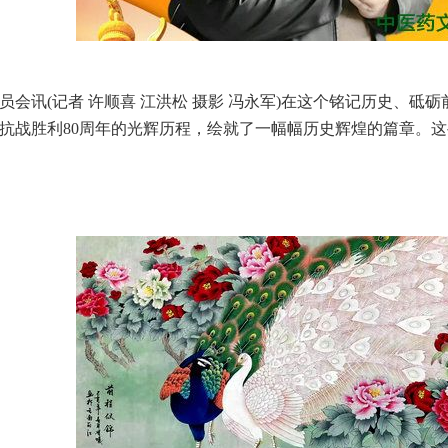
讯(记者 许顺喜 江洪松 摄影 冯永军)在这个铭记历史、砥
抗战胜利80周年的光辉历程，绘就了一幅幅历史辉煌的篇章。