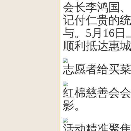
会长李鸿国
记付仁贵的
与。5月16
顺利抵达惠
志愿者给买
红棉慈善会
影。
活动精准聚